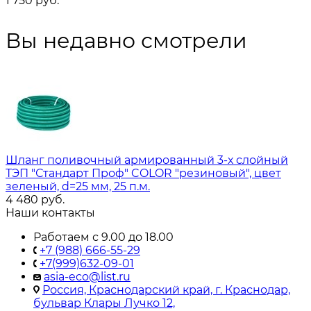
1 750
руб.
Вы недавно смотрели
Шланг поливочный армированный 3-х слойный
ТЭП "Стандарт Проф" COLOR "резиновый", цвет
зеленый, d=25 мм, 25 п.м.
4 480
руб.
Наши контакты
Работаем с 9.00 до 18.00
+7 (988) 666-55-29
+7(999)632-09-01
asia-eco@list.ru
Россия, Краснодарский край, г. Краснодар,
бульвар Клары Лучко 12,